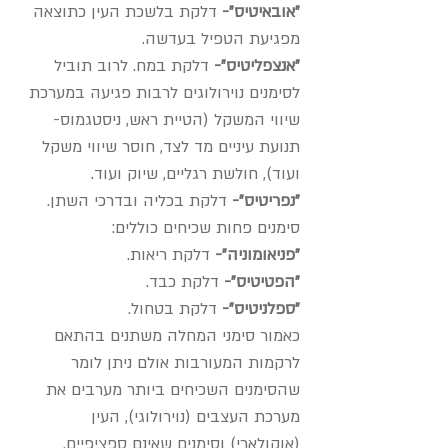
"אובאיטיס"-
דלקת בלשכת העין כתוצאה
מפגיעת הטפיל בעדשה.
"אנצפליטיס"-
דלקת במח. לרוב תוביל
לסימנים נוירולוגים לרבות פגיעה במערכת
שיווי המשקל (הטיית ראש, ניסטגמוס-
תנועת עיניים מד לצד, חוסר שיווי משקל
ועוד), חולשת רגליים, שיוק ועוד.
"נפריטיס"-
דלקת בכליה ובדרכי השתן.
סימנים פחות שכיחים כוללים:
"פניאומוניה"-
דלקת ריאות.
"הפטיטיס"-
דלקת כבד.
"ספלניטיס"-
דלקת בטחול.
כאמור סימני המחלה משתנים בהתאם
לרקמות המעורבות אולם ניתן לומר
שהסימנים השכיחים ביותר מערבים את
מערכת העצבים (נוירולוגי), העין
(אוקולארי) וסימנים שאינם ספציפיים.