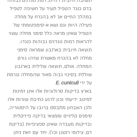
תשובה חיובית דהיינו, רמת נוגדנים גבוהה
בדם כנגד הטפיל תעיד על חשיפה לטפיל
במהלך החיים אך לא בהכרח על מחלה
פעילה היות וגם נשא א-סימפטומתי של
הטפיל שאינו מראה כלל סימני מחלה עשוי
להראות רמות נוגדנים גבוהות כנגדו.
תוצאה חיובית בארנבון שמראה סימני
מחלה לא בהכרח מאשרת שזהו גורם
המחלה. אולם, תוצאה שלילית בארנבון
שוללת בסיכוי גבוה מאוד שהמחלה נגרמת
על ידי
E. cuniculi
בארץ בדיקות סרולוגיות אלו אינן זמינות
למיטב ידיעתי נכון לרגע כתיבת שורות אלו
ולכן האבחון מתבסס ברובו על היסטוריה,
סימנים קליניים וממצאי בדיקה פיזיקלית
ובדיקות מעבדה שאינן ספציפיות (בדיקת
דם, צילומי רנטגן וכו'). יחד עם זאת ניתן