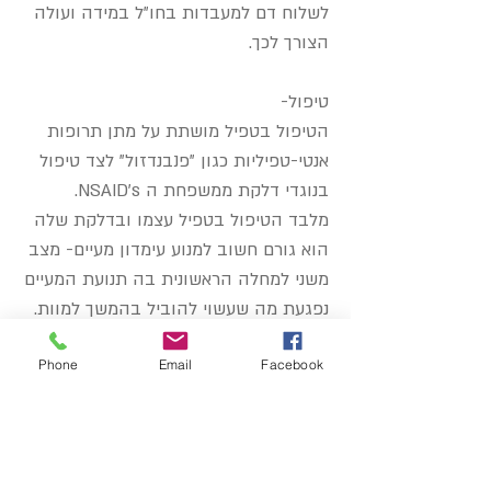
לשלוח דם למעבדות בחו"ל במידה ועולה
הצורך לכך.
טיפול-
הטיפול בטפיל מושתת על מתן תרופות
אנטי-טפיליות כגון "פנבנדזול" לצד טיפול
בנוגדי דלקת ממשפחת ה NSAID’s.
מלבד הטיפול בטפיל עצמו ובדלקת שלה
הוא גורם חשוב למנוע עימדון מעיים- מצב
משני למחלה הראשונית בה תנועת המעיים
נפגעת מה שעשוי להוביל בהמשך למוות.
טיפול מניעתי זה מתבסס על האכלות
Phone
Email
Facebook
במזון רפואי כגון Critical care המאפשר
האכלה עשירה בסיבים בארנבון שאינו
מעוניין לאכול לבד, מעודדי תנועתיות
מעיים, שיכוך כאבים, אנטיביוטיקה בהתאם
לצורך ובמקרים חמורים אשפוז.