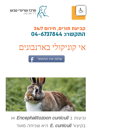
קביעת תורים, חירום 24/7
התקש
רו:
04-6737844
אי קוניקולי בארנבונים
שתפו את המאמר
נגיעות ב
Encephalitozoon cuniculi
או
בקיצור
E. cuniculi
היא שכיחה מאוד