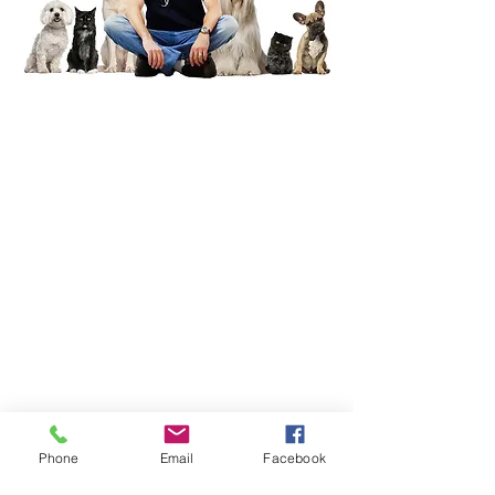
04-6737844
tivonvet@gmail.com
רחוב כלניות 7, קריית טבעון
שעות פתיחה:
ימים א׳ עד ה׳: 9:00 עד 19:00
יום ו׳ וערבי חג: 9:00 עד 14:00
הצהרת נגישות
Phone
Email
Facebook