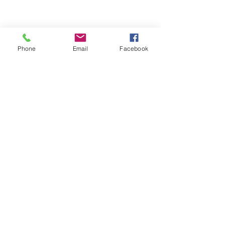
ימים א׳ עד ה׳: 9:00 עד 19:00
יום ו׳ וערבי חג: 9:00 עד 14:00
Phone
Email
Facebook
הצהרת נגישות
© 2015 כל הזכויות שמורות למרכז וטרינרי
טבעון.