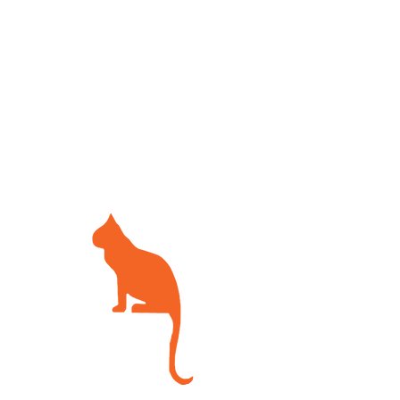
טיפול מונע לתולעי מעיים (3 בגור)
בדיקת רופא בשעות הקבלה במחיר
מוזל
הנחה על פרוצדורות כירורגיות כולל
עיקור וסירוס
דיאגנוסטיקה במרפאה (ב. דם, שתן
ועוד) במחיר מוזל
הנחות על אשפוז ותרופות במרפאה