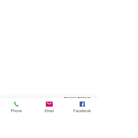
04-6737844
tivonvet@gmail.com
רחוב כלניות 7, קריית טבעון
שעות פתיחה:
ימים א׳ עד ה׳: 9:00 עד 19:00
יום ו׳ וערבי חג: 9:00 עד 14:00
הצהרת נגישות
Phone
Email
Facebook
© 2015 כל הזכויות שמורות למרכז וטרינרי
טבעון.