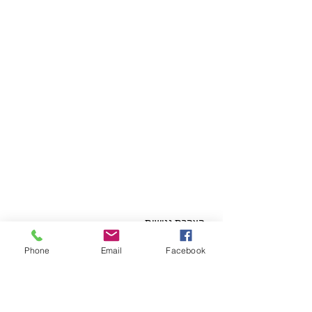
04-6737844
tivonvet@gmail.com
רחוב כלניות 7, קריית טבעון
שעות פתיחה:
ימים א׳ עד ה׳: 9:00 עד 19:00
יום ו׳ וערבי חג: 9:00 עד 14:00
הצהרת נגישות
Phone
Email
Facebook
© 2015 כל הזכויות שמורות למרכז וטרינרי
טבעון.