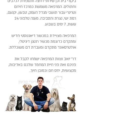
ביקורי בית וכן שירותי רחצה ותספורת לכלבים
וחתולים. המרפאה משמשת כמרכז חירום
וטרינרי עבור תושבי מגדל העמק, טבעון, יקנעם,
רמת ישי, נצרת והסביבה. מענה טלפוני 24
שעות, 7 ימים בשבוע.
המרפאה מצויידת במכשור דיאגנוסטי חדיש
ומתקדם כדוגמת מכשיר רנטגן דיגיטלי,
אולטרסאונד מתקדם ומעבדת דם משוכללת.
דר' יואב וצוות המרפאה ישמחו לקבל את
פניכם ואת פני חיית המחמד שלכם באדיבות,
מקצועיות, יחס חם וכמובן חיוך.