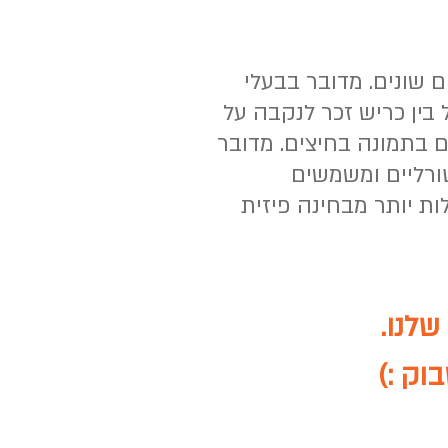
 סידרה בתוך מחלקת "דגי הסחוס" שמונה קרוב ל 300 מינים שונים. מדובר בבעלי
ל בין כריש זכר לנקבה על
זכריים שנקראים "קלאספרים" (Claspers) ומסומנים בתמונה בחיצים. מדובר
ורליים ומשמשים
ות יותר מבחינה פיזית
שלנו.
וק :)