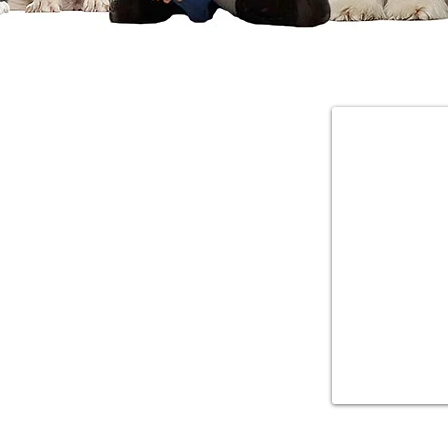
04-6737844
tivonvet@gmail.com
רחוב כלניות 7, קריית טבעון
שעות פתיחה:
ימים א׳ עד ה׳: 9:00 עד 19:00
יום ו׳ וערבי חג: 9:00 עד 14:00