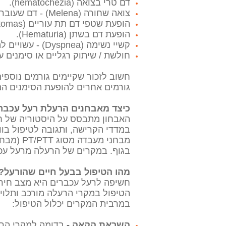
דם טרי בצואה (hematochezia).
צואה שחורה (Melena) - דם שעובר בקיבה מקבל גוון שחור.
הופעת שטפי דם תת עוריים (Hematomas).
הופעת דם בשתן (Hematuria).
קשיי נשימה (Dyspnea) - עשויים להיגרם כתוצאה מדימום לתוך הריאות או לבית החזה.
חולשת / שיתוק רגליים או סימנים
גורמים אחרים להופעת הסימנים המפ
כיצד מאבחנים הרעלת רעל עכבר
האבחון מתבסס על היסטוריה של חש
במדדי הקרישה, ותגובה לטיפול בוויטמ
מבחני מ
בגוף. במקרים של הרעלה מרעל עכב
מהו הטיפול בבעל חיים שהורעל?
חשיפה לרעל עכברים היא מצב חירום
הטיפול במקרי הרעלה מורכב ותלוי 
במרבית המקרים יכלול הטיפול:
השראת הקאה -