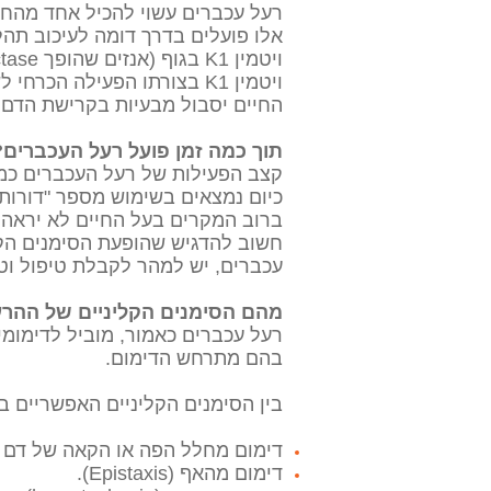
אלו פועלים בדרך דומה לעיכוב תה
ויטמין K1 בגוף (אנזים שהופך Vitamine K1 epoxide reductase לצורה הפעילה Vitamine K1).
החיים יסבול מבעיות בקרישת הדם (Coagulopathies) וכתוצאה מכך מדימומים בלתי פוסקים במקומות שונים בג
תוך כמה זמן פועל רעל העכברים?
קצב הפעילות של רעל העכברים כמו
כיום נמצאים בשימוש מספר "דורות" 
ברוב המקרים
בעל החיים לא יראה ס
חשוב להדגיש שהופעת הסימנים הקל
עכברים, יש למהר לקבלת טיפול וטר
מהם הסימנים הקליניים של ההר
רעל עכברים כאמור, מוביל לדימומי
בהם מתרחש הדימום.
בין הסימנים הקליניים האפשריים 
דימום מחלל הפה או הקאה של דם (Hematemesis)
דימום מהאף (Epistaxis).