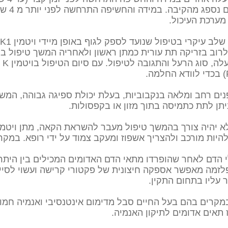
מנת להקטי
מערכת העיכול.
רי הקרישה. ויטמין K ניתן לרוב בזריקה תת עורית כמתן ראשון ולאחריה המש
שבו
ים רחב ומלאה בנקבוביות, בעלת יכולת ספיגה גבוהה, ה
תן לתת כתמיסה בתוך מזון או בקפסולות.
יה צורך בהמשך טיפול מעבר להשראת הקאה, מתן ויטמין K ופחם פעי
היות מורכב ולהצריך אשפוז ומעקב צמוד על ידי רופא. במקרי
י הדם לאחר שהופרדו מתאי הדם האדומים המכילים בין היתר 
ן פלזמה מאפשר אספקה חיצונית של פקטורי קרישה ועשוי לס
 עליו בתחום התקין.
קרים בהם בעל החיים סבל מדימום אינטנסיבי ואנמיה חמורה
 תאים אדומים לתיקון האנמיה.