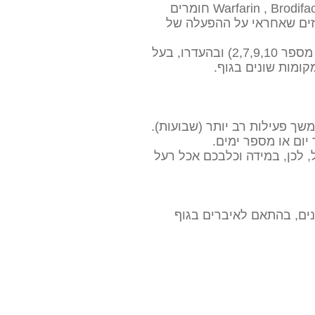
רעל עכברים עשוי להכיל אחד מהחומרים הפעילים הבאים: Warfarin , Brodifacoum Bromadiolone, Diphacenone חומרים
נזים שאחראי על ההפעלה של
ויטמין K1 בצורתו הפעילה הכרחי לשם פעילותם של מספר פקטורי קרישה בגוף (פקטורי קרישה מספר 2,7,9,10) ובהעדרו, בעל
משך פעילות רב יותר (שבועות).
יום או מספר ימים.
 לכן, במידה וכלבכם אכל רעל
נים, בהתאם לאיברים בגוף