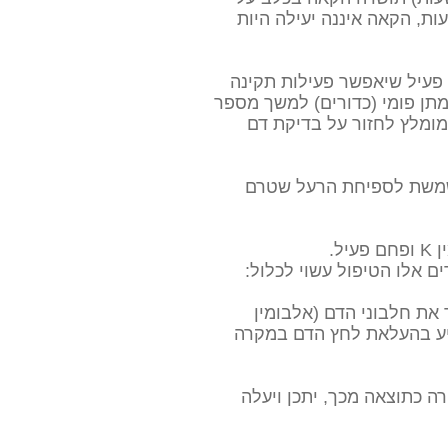
ן את ספיגת הרעל שטרם נספג מהקיבה. במידה והחשיפה התרחשה לפני יותר מ 4 שעות, הקאה איננה יעילה היות
טיפול בויטמין K1 מהווה שלב עיקרי בטיפול שנועד לספק לגוף באופן מיידי ויטמין K1 פעיל שיאפשר פעילות תקינה
ך טיפול במתן פומי (כדורים) למשך מספר
עות בבית כתלות בחומרת ההרעלה, סוג הרעל והתגובה לטיפול. עם סיום הטיפול בויטמין K מומלץ לחזור על בדיקת דם
משמשת לספיחת הרעל שטרם
ל.
ם אלו הטיפול עשוי לכלול:
את חלבוני הדם (אלבומין
ייע בהעלאת לחץ הדם במקרה
 כתוצאה מכך, יתכן ויעלה