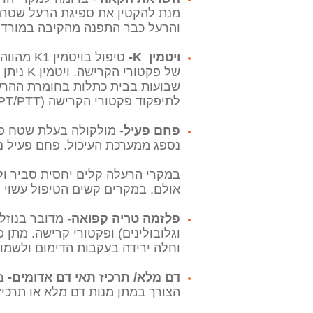
והרעל כבר התפנה מהקיבה במורד 
ויטמין K-
של פקטו
לתיפקוד פקטורי הקרישה (PT/PTT) בכדי לוודא החלמה.
פחם פעיל-
מולקולה בעלת שטח פנ
נספג ממערכת העיכול. פחם פעיל ני
במקרי הרעלה קלים יחסית סביר ולא יה
אולם, במקרים קשים הטיפול עשוי ל
פלזמה טריה קפואה
- מדובר בנוזל
וגלובולינים) ופקטורי קרישה. מת
וחלה ירידה בעקבות הדימום ולשמור
דם מלא/ תרכיז תאי דם אדומים-
במ
הצורך במתן מנות דם מלא או תרכיז