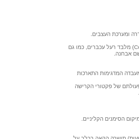
דרה ומערכת העצבים.
חשוב לזכור שקיימים גורמים נוספים שעשויים להוביל לפגיעה במערכת הקרישה (Coagulopathies) מלבד רעל עכברים, כמו גם
שם אבחנה.
מעבדה המדגימות התארכות
יך את פעולתם של פקטורי הקרישה
יקום הסימנים הקליניים.
למקרי הרעלה אחרים במידה והחשיפה התרחשה לפני זמן קצר (עד 4 שעות) תושרה הקאה בכלב על