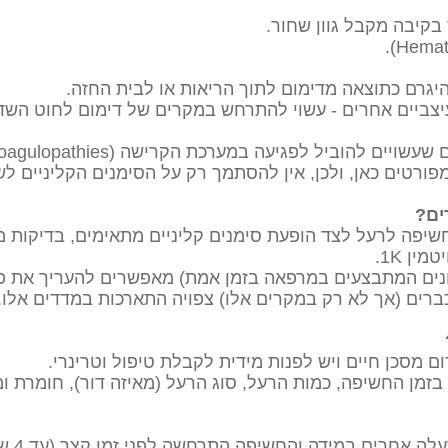
 עיצביים אחרים - עשוי להתרחש במקרים של דימום לחוט הש
ורטים כאן, ולכן, אין להסתמך רק על הסימנים הקליניים ל
ים?
יפה לרעל לצד הופעת סימנים קליניים מתאימים, בדיקות 
ין 1K.
עבדה מסוג PT/PTT (מבחנים המתבצעים במרפאה בזמן אמת) מאפשרים להער
רים (אך לא רק במקרים אלו) צפויה התארכות במדדים אלו.
 מסכן חיים ויש לפנות מידית לקבלת טיפול וטרינרי.
בזמן החשיפה, כמות הרעל, סוג הרעל (מאיזה דור), חומרת ומ
בדומה 