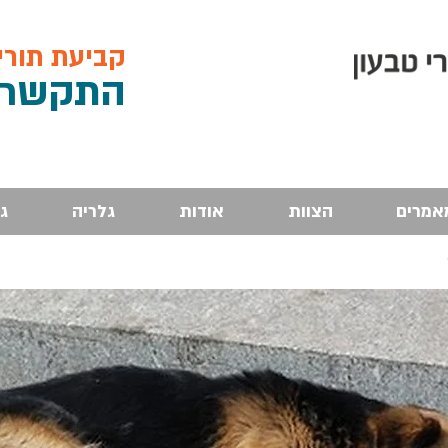
קביעת תורים, 
התקש
רו: 4
אמרים
הצוות
אודות
גלריה
ג