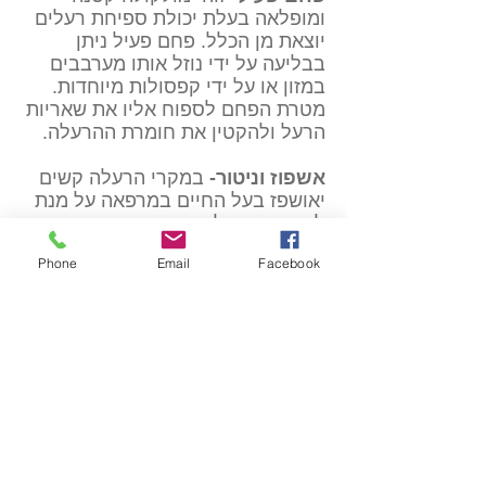
ומופלאה בעלת יכולת ספיחת רעלים
יוצאת מן הכלל. פחם פעיל ניתן
בבליעה על ידי נוזל אותו מערבבים
במזון או על ידי קפסולות מיוחדות.
מטרת הפחם לספוח אליו את שאריות
הרעל ולהקטין את חומרת ההרעלה.
אשפוז וניטור-
במקרי הרעלה קשים
יאושפז בעל החיים במרפאה על מנת
לאפשר טיפול וניטור צמוד.
Phone
Email
Facebook
לסיכום,
הרעלת שוקולד עשויה לגרום לסכנת
חיים חמורה בכלבים.
במידה ואתם חושדים כי כלבכם נחשף
לשוקולד מומלץ לפנות לווטרינר
בהקדם האפשרי.
יש לזכור שלזמן שחולף מהחשיפה יש
חשיבות מכרעת בהצלחת הטיפול.
שתפו את המאמר