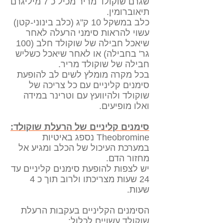
שגרם שוקולד מריר מכיל כ 7 מיליגרם
תיאוברומין.
כלב במשקל 10 ק"ג (כלב בינוני-קטן)
עשוי להראות סימני הרעלה לאחר
שיאכל חבילה של שוקולד חלב (100
גר' בחבילה) או לאחר שיאכל כשליש
חבילה של שוקולד מריר.
בכל מקרה מומלץ לשים לב להופעת
סימנים קליניים עם כל צריכה של
שוקולד ולהיוועץ עם וטרינר במידה
ואלו מופיעים.
סימנים קליניים של הרעלת שוקולד:
Theobromine נספג באיטיות
במערכת העיכול של הכלב ומגיע אל
מחזור הדם.
יש לצפות להופעת סימנים קליניים עד
24 שעות מצריכתו ולרוב תוך כ 4
שעות.
הסימנים הקליניים בעקבות הרעלת
שוקולד עשויים לכלול: