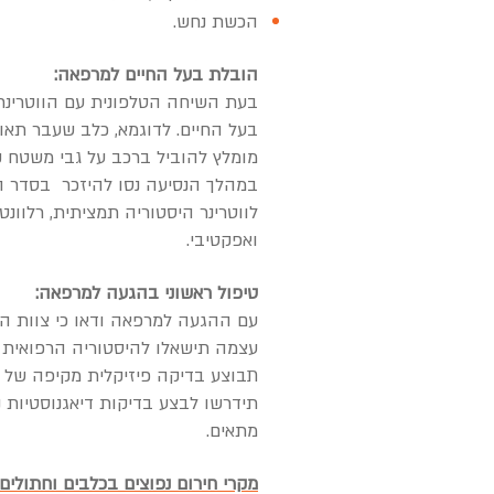
הכשת נחש.
הובלת בעל החיים למרפאה:
בעת השיחה הטלפונית עם הווטרינר 
בעל החיים. לדוגמא, כלב שעבר תא
מומלץ להוביל ברכב על גבי משטח ק
במהלך הנסיעה נסו להיזכר בסדר ה
לווטרינר היסטוריה תמציתית, רלוונ
ואפקטיבי.
טיפול ראשוני בהגעה למרפאה:
עם ההגעה למרפאה ודאו כי צוות ה
עצמה תישאלו להיסטוריה הרפואית הר
תבוצע בדיקה פיזיקלית מקיפה של ב
תידרשו לבצע בדיקות דיאגנוסטיות נ
מתאים.
מקרי חירום נפוצים בכלבים וחתולים: