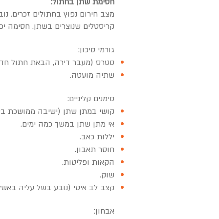
חסימת שתן בחתול:
מצב חירום נפוץ בחתולים זכרים. נ
קריסטלים שנוצרים בשתן. חסימה יכול
גורמי סיכון:
סטרס (מעבר דירה, הבאת חתול חדש
שתיה מועטה.
סימנים קליניים:
קושי במתן שתן (ישיבה ממושכת בא
אי מתן שתן במשך כמה ימים.
יללות כאב.
חוסר תאבון.
הקאות ופליטות.
שוק.
קצב לב איטי (נובע בשל עליה באשל
אבחון: