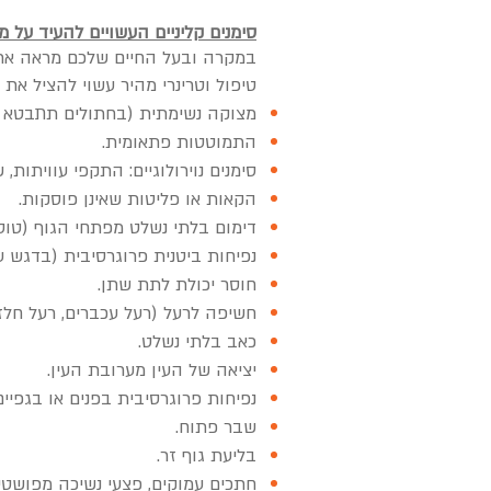
סימנים קליניים העשויים להעיד על מ
במקרה ובעל החיים שלכם מראה את אח
טיפול וטרינרי מהיר עשוי להציל את 
מצוקה נשימתית (בחתולים תתבטא ל
התמוטטות פתאומית.
סימנים נוירולוגיים: התקפי עוויתות,
הקאות או פליטות שאינן פוסקות.
דימום בלתי נשלט מפתחי הגוף (טוסיק,
נפיחות ביטנית פרוגרסיבית (בדגש ע
חוסר יכולת לתת שתן.
חשיפה לרעל (רעל עכברים, רעל חלזונ
כאב בלתי נשלט.
יציאה של העין מערובת העין.
נפיחות פרוגרסיבית בפנים או בגפיים
שבר פתוח.
בליעת גוף זר.
חתכים עמוקים, פצעי נשיכה מפושטים 