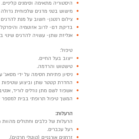
היסטוריה מתאימה וסימנים קליניים.
מישוש בטני מדגים שלפוחית גדולה ו
צילום רנטגן- חשוב על מנת להדגים 
בדיקת דם- לרוב אזוטמיה והיפרקלמ
אנליזת שתן- עשויה להדגים שינוי ב PH, דם בשתן, המצאות דלקת וקריסטלים
טיפול:
ייצוב בעל החיים.
טישטוש והרדמה.
ניסיון פתיחת חסימה על ידי מסאג' ע
החדרת קטטר שתן וביצוע שטיפות ח
אשפוז לשם מתן נוזלים לוריד, אנטיב
המשך טיפול תרופתי בבית למספר ימי
הרעלות:
הרעלות של כלבים וחתולים מהוות מצ
רעל עכברים.
זרחנים אורגניים (קוטלי חרקים).