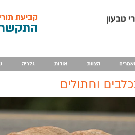
קביעת תורים, 
התקש
רו: 4
אמרים
הצוות
אודות
גלריה
ג
לבים וחתולים