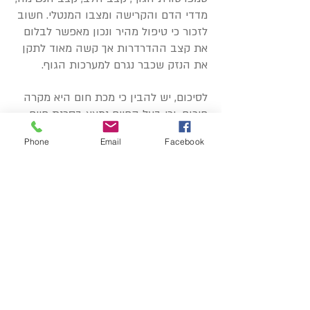
מדדי הדם והקרישה ומצבו המנטלי. חשוב
לזכור כי טיפול מהיר ונכון מאפשר לבלום
את קצב ההדרדרות אך קשה מאוד לתקן
את הנזק שכבר נגרם למערכות הגוף.
לסיכום, יש להבין כי מכת חום היא מקרה
חירום, וכי בעל החיים נמצא בסכנת חיים.
ניתן להימנע ממנה על ידי הקפדה על
Phone
Email
Facebook
מספר כללים פשוטים כגון הגבלת פעילות
בשעות היום החמות, זמינות של מים טריים
וצל. במידה וכבר התרחשה מכת החום, יש
להעביר את בעל החיים לסביבה מוצלת
ולקרר את גופו באופן מבוקר בעזרת מי
ברז, ולהביאו למרפאה בהקדם האפשרי.
שיהיה לכולנו, ההולכים על שניים וההולכים
על ארבע, קיץ מהנה ובטוח.
צוות המרפאה ישמח לעמוד לרשותכם לכל
שאלה ובקשה.