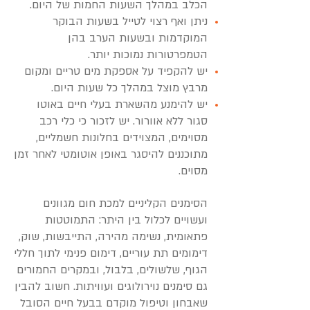
הכלב במהלך השעות החמות של היום.
ניתן ואף רצוי לטייל בשעות הבוקר
המוקדמות ובשעות הערב בהן
הטמפרטורות נמוכות יותר.
יש להקפיד על אספקת מים טריים ומקום
מרבץ מוצל במהלך כל שעות היום.
יש להימנע מהשארת בעלי חיים באוטו
סגור ללא אוורור. יש לזכור כי כלי רכב
מסוימים, המצוידים בחלונות חשמליים,
מתוכננים להיסגר באופן אוטומטי לאחר זמן
מסוים.
הסימנים הקליניים למכת חום מגוונים
ועשויים לכלול בין היתר: התמוטטות
פתאומית, נשימה מהירה, התייבשות, שוק,
דימומים תת עוריים, דימום פנימי לתוך חללי
הגוף, שלשולים, בלבול, ובמקרים החמורים
גם סימנים נוירולוגים ועוויתות. חשוב להבין
שאבחון וטיפול מוקדם בבעל חיים הסובל