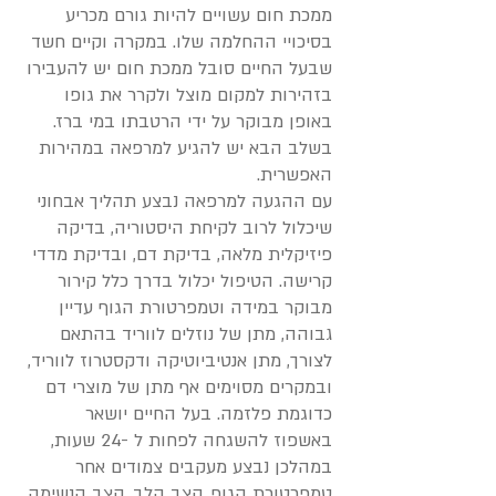
ממכת חום עשויים להיות גורם מכריע
בסיכויי ההחלמה שלו. במקרה וקיים חשד
שבעל החיים סובל ממכת חום יש להעבירו
בזהירות למקום מוצל ולקרר את גופו
באופן מבוקר על ידי הרטבתו במי ברז.
בשלב הבא יש להגיע למרפאה במהירות
האפשרית.
עם ההגעה למרפאה נבצע תהליך אבחוני
שיכלול לרוב לקיחת היסטוריה, בדיקה
פיזיקלית מלאה, בדיקת דם, ובדיקת מדדי
קרישה. הטיפול יכלול בדרך כלל קירור
מבוקר במידה וטמפרטורת הגוף עדיין
גבוהה, מתן של נוזלים לווריד בהתאם
לצורך, מתן אנטיביוטיקה ודקסטרוז לווריד,
ובמקרים מסוימים אף מתן של מוצרי דם
כדוגמת פלזמה. בעל החיים יושאר
באשפוז להשגחה לפחות ל -24 שעות,
במהלכן נבצע מעקבים צמודים אחר
טמפרטורת הגוף, קצב הלב, קצב הנשימה,