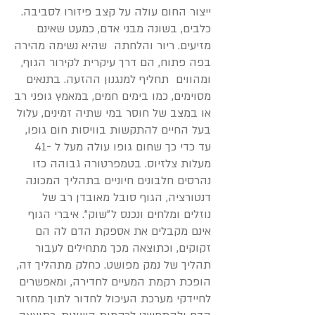
ייצור החום עולה על קצב פיזורו לסביבה.
כלבים, בשונה מבני אדם, כמעט שאינם
מזיעים. ריור והלחתה שהיא נשימה מהירה
בפה פתוח, הם דרך עיקרית לקירור הגוף,
ומהווים תחליף למנגנון ההזעה. בתנאים
מסוימים, כמו בימים חמים, במאמץ גופני רב
או במצב של חוסר במי שתיה זמינים, עלול
בעל החיים להתקשות בוויסות חום גופו,
עד כדי כך שחום גופו עולה מעל ל -41
מעלות צלזיוס. בטמפרטורה גבוהה כזו
נהרסים חלבונים חיוניים בתהליך המכונה
דנטורציה, הגוף סובל מאובדן רב של
נוזלים ומלחים ונכנס ל״שוק". איברי הגוף
אינם מקבלים את אספקת הדם לה הם
זקוקים, וכתוצאה מכך מתחילים לעבור
תהליך של נמק מפושט. כחלק מתהליך זה,
הופכת רקמת המעיים לחדירה, ומאפשרים
לחיידקי מערכת העיכול לחדור לתוך מחזור