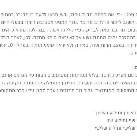
פרטי ובין אם קניתם מבית גידול, ודאי תרצו לדעת כי מדובר בחתול 
. חשוב לזכור כי לרוב מדובר בגור המגיע מסביבה רוויה בבעלי חיי
קבוע תור במרפאה לבדיקה פיזיקלית ראשונה במהלכה נוודא כי אינו מ
ה במהלכה יהיה החתול נשא אך לא יראה סימני מחלה. לכן, לאחר ה
סימני מחלה כגו
ים.
:
דים עם מערכת חיסון בלתי מפותחת ומסתמכים רבות על נוגדנים אות
נים האימהיים בהדרגה ומערכת החיסון מתחילה להתפתח. תקופה זו
 החיסונים המומלצת עבור גור חתולים נועדה להגן עליו כבר מתקופ
ראשון ו
תילוע ראשון
שני
ותילוע שני
שלישי ותילוע שלישי