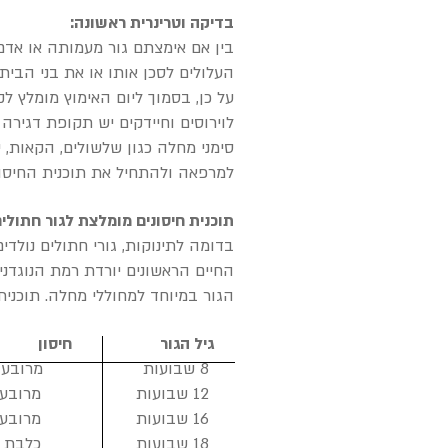
בדיקה וטרינרית ראשונה:
בין אם אימצתם גור מעמותה או אדם 
העלולים לסכן אותו או את בני הבית
על כן, בסמוך ליום האימוץ מומלץ ל
לוירוסים וחיידקים יש תקופת דגיר
למרפאה ולהתחיל את תוכנית החיסונ
תוכנית חיסונים מומלצת לגור חתולים
בדומה לתינוקות, גורי חתולים נול
החיים הראשונים יורדת רמת הנוגד
הגור במיוחד למחוללי מחלה. תוכנית
גיל הגור חיסון
8 שבועות
מרובע 
12 שבועות
מרובע 
16 שבועות
מרובע 
18 שבועות
כלבת