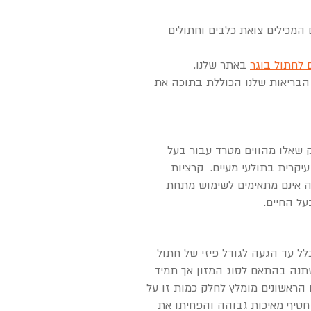
המכילים צואת כלבים וחתולים
ם לחתול בוגר
באתר שלנו.
 הבריאות שלנו הכוללת בתוכה את
ק שאלו מהווים מטרד עבור בעל
עיקרית בתולעי מעיים. קרציות
ה אינם מתאימים לשימוש מתחת
על החיים.
לל עד הגעה לגודל פיזי של חתול
ות המזון היומית (גרם מזון ל24 שעות) שיש לתת משתנה בהתאם לסוג המזון אך תמיד
הראשונים מומלץ לחלק כמות זו על
ל חטיף מאיכות גבוהה והפחיתו את