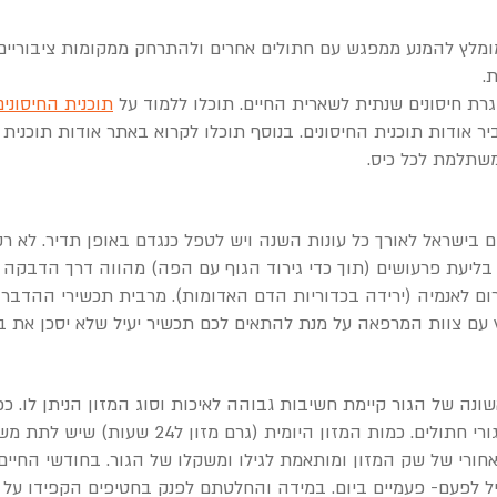
מלץ להמנע ממפגש עם חתולים אחרים ולהתרחק ממקומות ציבוריים 
.
גרת חיסונים שנתית לשארית החיים. תוכלו ללמוד על
תוכנית החיסוני
 אודות תוכנית החיסונים. בנוסף תוכלו לקרוא באתר אודות תוכנית
משתלמת לכל כיס.
ם בישראל לאורך כל עונות השנה ויש לטפל כנגדם באופן תדיר. לא ר
. בליעת פרעושים (תוך כדי גירוד הגוף עם הפה) מהווה דרך הדבקה 
ום לאנמיה (ירידה בכדוריות הדם האדומות). מרבית תכשירי ההדבר
ץ עם צוות המרפאה על מנת להתאים לכם תכשיר יעיל שלא יסכן את ב
נה של הגור קיימת חשיבות גבוהה לאיכות וסוג המזון הניתן לו. ככ
בוגר יש להאכיל במזון מאוזן מלא לגורי חתולים. כמ
י של שק המזון ומותאמת לגילו ומשקלו של הגור. בחודשי החיים 
 להרגיל לפעם- פעמיים ביום. במידה והחלטתם לפנק בחטיפים הקפידו ע