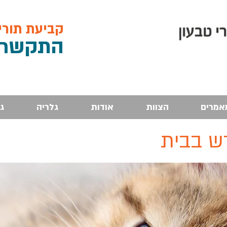
קביעת תורים, 
התקש
רו: 4
אמרים
הצוות
אודות
גלריה
ג
ש בבית