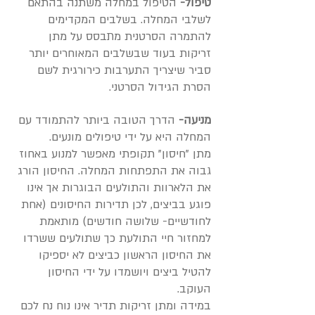
טיפול-
הטיפול במחלה משתנה בהתאם
לשלבי המחלה. בשלבים המקדימים
להתמרה הסרטנית מתבסס על מתן
זריקות בעוד שבשלבים המאוחרים יותר
סביר שיצריך התערבות כירורגית לשם
הסרת הגידול הסרטני.
מניעה-
הדרך הטובה ביותר להתמודד עם
המחלה היא על ידי טיפולים מונעים.
מתן "חיסון" תקופתי מאפשר למנוע באחוז
גבוה את התפתחות המחלה. החיסון הורג
את הלארוות והתולעים הבוגרות אך אינו
פוגע בביצים, לכן תדירות החיסונים (אחת
לחודשיים- שלושה חודשים) מותאמת
למחזור חיי התולעת כך שתולעים ששרדו
את החיסון הראשון כביצים לא יספיקו
להטיל ביצים ויושמדו על ידי החיסון
העוקב.
במידה ומתן זריקות תדיר אינו נוח נח לכם