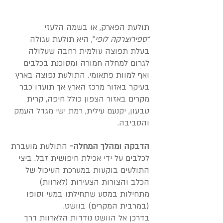
תולעת הפארק, או בשמה הלעזי
"ספירוצרקה לופי
", היא תולעת עגולה
בעלת תפוצה עולמית רחבה שעלולה
לגרום למחלה חמורה ומסוכנת בכלבים
ואף למוות פתאומי.
התולעת נפוצה בארץ
בעיקר באזור מרכז הארץ אך תועדו כבר
מקרים באזור הצפון כולל חיפה, קרית
טבעון, יקנעם עילית, רמת ישי מגדל העמק
והסביבה.
הדבקה ומהלך המחלה-
התולעת מועברת
לכלבים על ידי אכילת חיפושית זבל. ביצי
התולעים בוקעות במערכת העיכול של
הכלב והצורות הצעירות (לארוות)
מתחילות במסע שתחילתו במעי וסופו
(במרבית המקרים) בוושט.
בדרכן אל הוושט נודדות הלארוות דרך