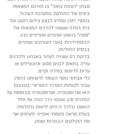
מבחן "הצפת צואה" בו תודגם המצאות
ביצים של התולעת במערכת העיכול.
בנוסף, יתכן ונמליץ לבצע צילום רנטגן של
בית החזה שעשוי להדגים המצאות של
"מסה" בוושט ושינויים אופייניים כגון
ההסתיידויות באבי העורקים ושינויים
בבסיס החוליות.
בדיקת דם עשויה לעזור באבחון ולהדגים
עליה בתאים לבנים מסוג אזונופילים או
עדות לדימום במידה וקיים.
כלי אבחוני נוסף העומד לרשותנו (וזמין
עבור לקוחות המרכז הוטרינרי בטבעון)
הוא אנדוסקופיה. אנדוסקופיה מבוססת על
החדרת סיב אופטי דרך הפה אל חלל
הוושט ובדרך זו ניתן לראות גרנולומה
בעלת מראה פטמתי אופייני ולעיתים אף
את התולעים הבוגרות עצמן.