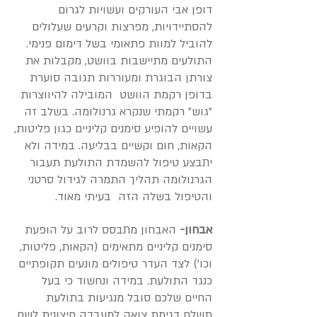
דופן אבי העורקים ועשויות לגרום
להסתיידויות, מפרצות וקרעים שעלולים
להוביל למוות פתאומי בשל דימום פנימי.
התולעים מתיישבות בוושט, מקבלות את
צורתן הבוגרת ומעוררות תגובה סוערת
בדופן רקמת הוושט המובילה להיווצרות
"גוש" רקמתי שנקרא גרנולומה. בשלב זה
עשויים להופיע סימנים קליניים כגון פליטות,
הקאות, חום וקשיים בבליעה. במידה ולא
יתבצע טיפול להשמדת התולעת תעבור
הגרנולומה תהליך התמרה לגידול סרטני
והטיפול בשלה הזה בעיתי מאוד.
אבחון-
האבחון מתבסס לרוב על הופעת
סימנים קליניים מתאימים (הקאות, פליטות,
וכו') לצד העדר טיפולים מונעים תקופתיים
כנגד התולעת. במידה ונחשוד כי בעל
החיים שלכם סובל מנגיעות בתולעת
תשלח דגימת צואה למעבדה חיצונית לשם