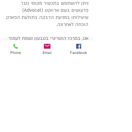
ניתן להשתמש בתכשיר מקומי כנגד
פרעושים בשם אדווקט (Advocat)
שיעילותו במניעת הדבקה בתולעת הפארק
הוכחה לאחרונה.
אנו, במרכז הוטרינרי בטבעון נשמח לעמוד
לרשותכם בכל שאלה שתעלה בנוגע
לתולעת הפארק או כל נושא אחר. חיסון
Phone
Email
Facebook
כנגד התולעת זמין עבור לקוחות המרפאה
כמו גם המוצר הטופיקלי Advocat.
שתפו את המאמר